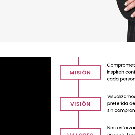
Comprometid
inspiren con
MISIÓN
cada persona
Visualizamo
preferida de
VISIÓN
sin comprom
Nos esforzam
cuidado fac