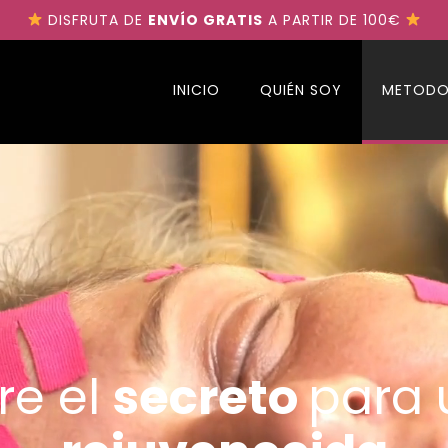
DISFRUTA DE
ENVÍO GRATIS
A PARTIR DE 100€
INICIO
QUIÉN SOY
METODO
re el
secreto
para