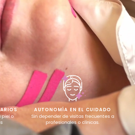
DARIOS
AUTONOMÍA EN EL CUIDADO
 piel o
Sin depender de visitas frecuentes a
as
profesionales o clínicas.