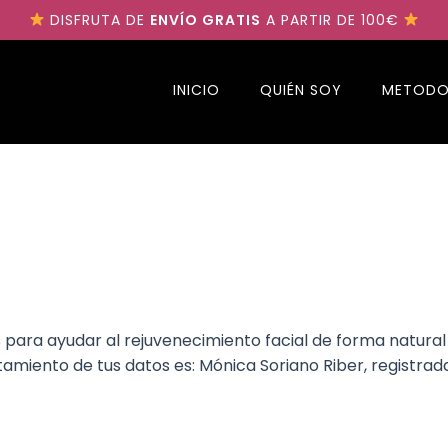
DISFRUTA DE
ENVÍO GRATIS
A PARTIR DE 100€
INICIO
QUIÉN SOY
METODO
para ayudar al rejuvenecimiento facial de forma natural 
tamiento de tus datos es: Mónica Soriano Riber, registrad